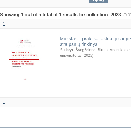
Showing 1 out of a total of 1 results for collection: 2023.
(0.0
1
Mokslas ir praktika: aktualijos ir 
straipsnių rinkinys
Sudaryt. Švagždienė, Biruta
;
Andriukaitie
universitetas
,
2023
)
1