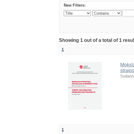
New Filters:
Showing 1 out of a total of 1 resul
1
Moksla
straip
Sudaryt
1