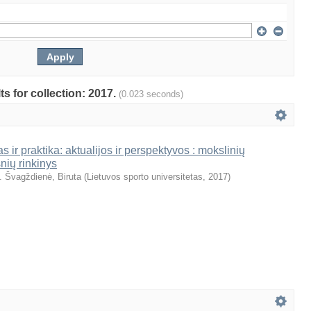
ts for collection: 2017.
(0.023 seconds)
s ir praktika: aktualijos ir perspektyvos : mokslinių
snių rinkinys
. Švagždienė, Biruta
(
Lietuvos sporto universitetas
,
2017
)