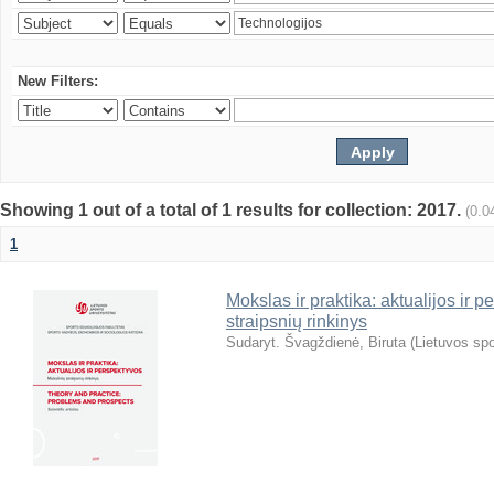
New Filters:
Showing 1 out of a total of 1 results for collection: 2017.
(0.0
1
Mokslas ir praktika: aktualijos ir 
straipsnių rinkinys
Sudaryt. Švagždienė, Biruta
(
Lietuvos spo