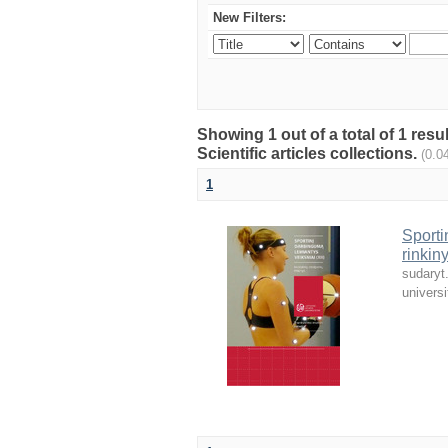
New Filters:
Showing 1 out of a total of 1 resu
Scientific articles collections.
(0.0
1
Sporti
rinkin
sudaryt
universi