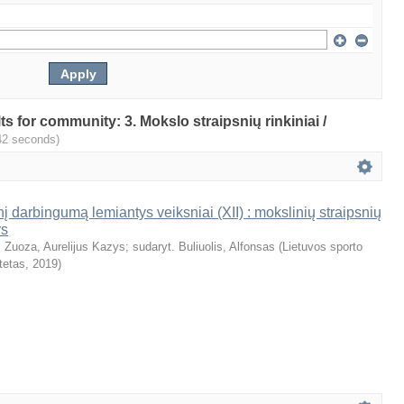
lts for community: 3. Mokslo straipsnių rinkiniai /
42 seconds)
nį darbingumą lemiantys veiksniai (XII) : mokslinių straipsnių
ys
. Zuoza, Aurelijus Kazys
;
sudaryt. Buliuolis, Alfonsas
(
Lietuvos sporto
tetas
,
2019
)