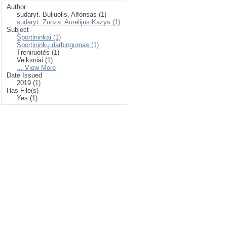
Author
sudaryt. Buliuolis, Alfonsas (1)
sudaryt. Zuoza, Aurelijus Kazys (1)
Subject
Sportininkai (1)
Sportininkų darbingumas (1)
Treniruotės (1)
Veiksniai (1)
... View More
Date Issued
2019 (1)
Has File(s)
Yes (1)