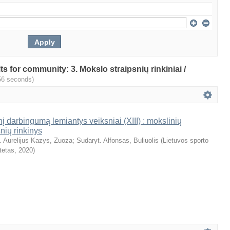
lts for community: 3. Mokslo straipsnių rinkiniai /
56 seconds)
nį darbingumą lemiantys veiksniai (XIII) : mokslinių
snių rinkinys
. Aurelijus Kazys, Zuoza
;
Sudaryt. Alfonsas, Buliuolis
(
Lietuvos sporto
tetas
,
2020
)