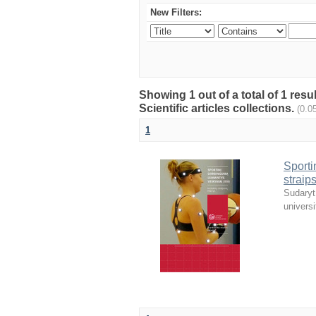
New Filters:
Showing 1 out of a total of 1 resu
Scientific articles collections.
(0.0
1
Sporti
straip
Sudaryt
universi