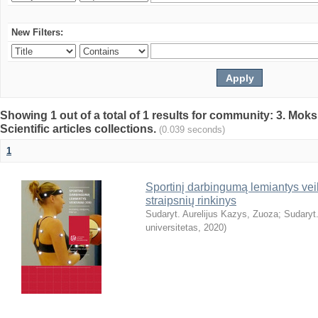
New Filters:
Showing 1 out of a total of 1 results for community: 3. Mokslo
Scientific articles collections.
(0.039 seconds)
1
Sportinį darbingumą lemiantys veiks
straipsnių rinkinys
Sudaryt. Aurelijus Kazys, Zuoza
;
Sudaryt.
universitetas
,
2020
)