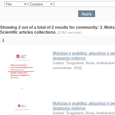
Showing 2 out of a total of 2 results for community: 3. Mokslo
Scientific articles collections.
(0.062 seconds)
1
Mokslas ir praktika: aktualijos ir 
straipsnių rinkinys
Sudaryt. Švagždienė, Biruta
;
Andriukaitie
universitetas
,
2020
)
Mokslas ir praktika: aktualijos ir 
straipsnių rinkinys
Sudaryt. Švagždienė, Biruta
;
Andriukaitie