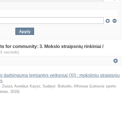
lts for community: 3. Mokslo straipsnių rinkiniai /
31 seconds)
nį darbingumą lemiantys veiksniai (XI) : mokslinių straipsnių
ys
. Zuoza, Aurelijus Kazys
;
Sudaryt. Buliuolis, Alfonsas
(
Lietuvos sporto
tetas
,
2018
)