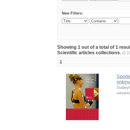
New Filters:
Showing 1 out of a total of 1 resu
Scientific articles collections.
(0.0
1
Sporti
rinkin
Sudaryt
universi