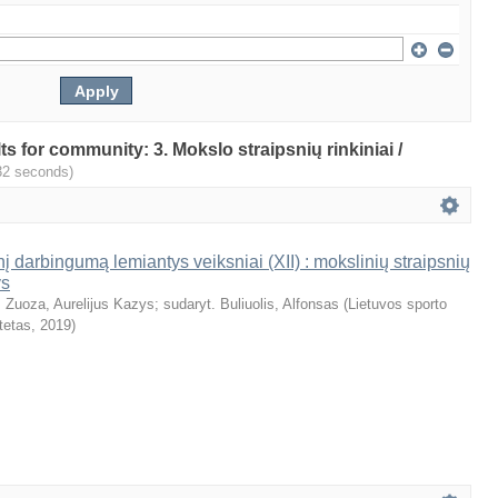
lts for community: 3. Mokslo straipsnių rinkiniai /
32 seconds)
nį darbingumą lemiantys veiksniai (XII) : mokslinių straipsnių
ys
. Zuoza, Aurelijus Kazys
;
sudaryt. Buliuolis, Alfonsas
(
Lietuvos sporto
tetas
,
2019
)