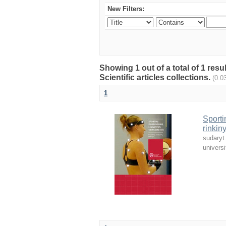
New Filters:
Showing 1 out of a total of 1 resu
Scientific articles collections.
(0.0
1
Sporti
rinkin
sudaryt
universi