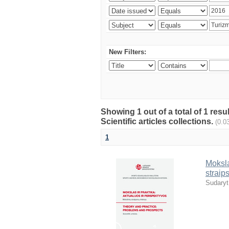
New Filters:
Showing 1 out of a total of 1 resu
Scientific articles collections.
(0.0
1
Moksla
straip
Sudaryt