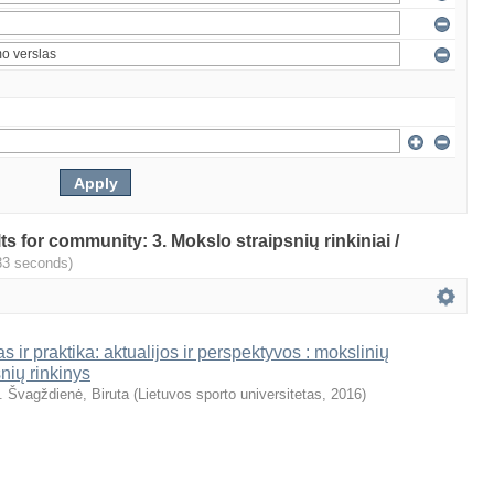
lts for community: 3. Mokslo straipsnių rinkiniai /
33 seconds)
s ir praktika: aktualijos ir perspektyvos : mokslinių
snių rinkinys
. Švagždienė, Biruta
(
Lietuvos sporto universitetas
,
2016
)