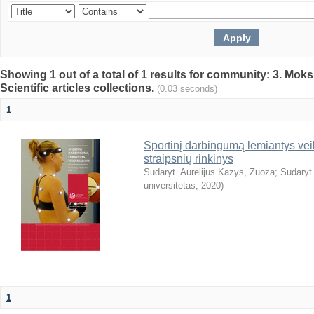
Showing 1 out of a total of 1 results for community: 3. Mokslo
Scientific articles collections.
(0.03 seconds)
1
Sportinį darbingumą lemiantys veiks
straipsnių rinkinys
Sudaryt. Aurelijus Kazys, Zuoza
;
Sudaryt.
universitetas
,
2020
)
1