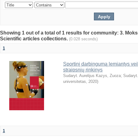
Showing 1 out of a total of 1 results for community: 3. Mokslo
Scientific articles collections.
(0.028 seconds)
1
Sportinį darbingumą lemiantys veiks
straipsnių rinkinys
Sudaryt. Aurelijus Kazys, Zuoza
;
Sudaryt.
universitetas
,
2020
)
1