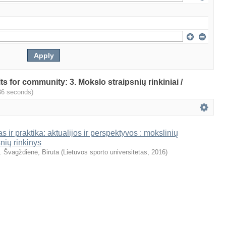
lts for community: 3. Mokslo straipsnių rinkiniai /
36 seconds)
s ir praktika: aktualijos ir perspektyvos : mokslinių
snių rinkinys
. Švagždienė, Biruta
(
Lietuvos sporto universitetas
,
2016
)