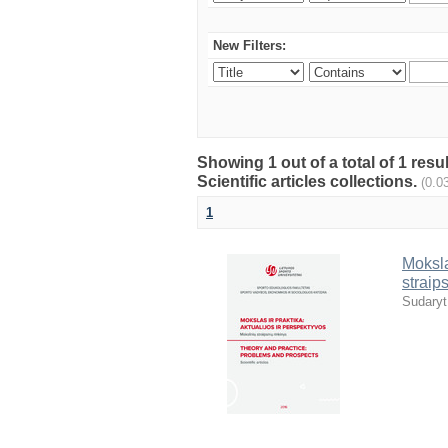
New Filters:
Showing 1 out of a total of 1 resu
Scientific articles collections.
(0.0
1
Moksla
straip
Sudaryt