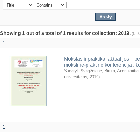
Showing 1 out of a total of 1 results for collection: 2019.
(0.0
1
Mokslas ir praktika: aktualijos ir p
mokslinė-praktinė konferencija : ko
Sudaryt. Švagždienė, Biruta
;
Andriukaitie
universitetas
,
2019
)
1