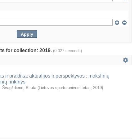
ts for collection: 2019.
(0.027 seconds)
s ir praktika: aktualijos ir perspektyvos : mokslinių
snių rinkinys
. Švagždienė, Biruta
(
Lietuvos sporto universitetas
,
2019
)