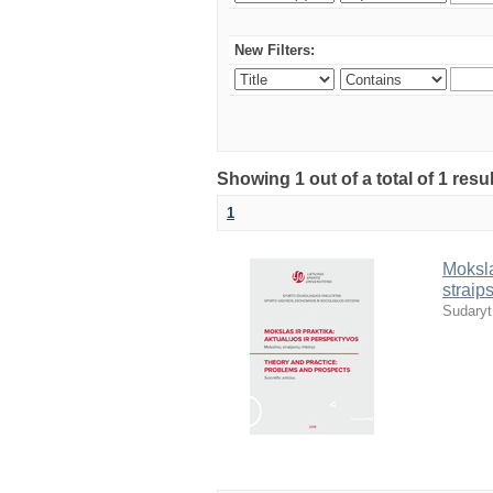
New Filters:
Showing 1 out of a total of 1 resul
1
Moksla
straip
Sudaryt