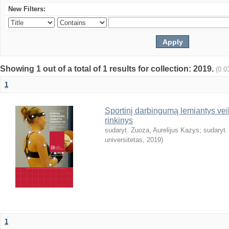
New Filters:
Showing 1 out of a total of 1 results for collection: 2019.
(0.0
1
Sportinį darbingumą lemiantys veiks
rinkinys
sudaryt. Zuoza, Aurelijus Kazys
;
sudaryt.
universitetas
,
2019
)
1