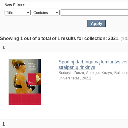
New Filters:
Showing 1 out of a total of 1 results for collection: 2021.
(0.0
1
Sportinį darbingumą lemiantys veik
straipsnių rinkinys
Sudaryt. Zuoza, Aurelijus Kazys
;
Buliuoli
universitetas
,
2021
)
1