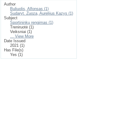
Author
Buliuolis, Alfonsas (1)
Sudaryt. Zuoza, Aurelijus Kazys (1)
Subject
Sportininkų rengimas (1)
Treniruotė (1)
Veiksniai (1)
... View More
Date Issued
2021 (1)
Has File(s)
Yes (1)