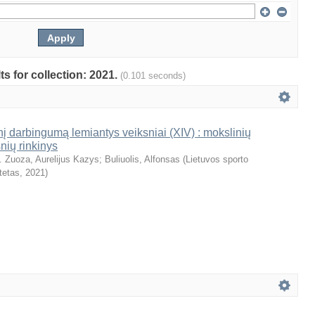
ts for collection: 2021.
(0.101 seconds)
nį darbingumą lemiantys veiksniai (XIV) : mokslinių
snių rinkinys
. Zuoza, Aurelijus Kazys
;
Buliuolis, Alfonsas
(
Lietuvos sporto
tetas
,
2021
)