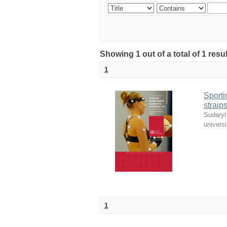
Showing 1 out of a total of 1 resul
1
Sporti
straip
Sudaryt
universi
1