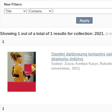
New Filters:
Showing 1 out of a total of 1 results for collection: 2021.
(0.0
1
Sportinį darbingumą lemiantys veik
straipsnių rinkinys
Sudaryt. Zuoza, Aurelijus Kazys
;
Buliuoli
universitetas
,
2021
)
1