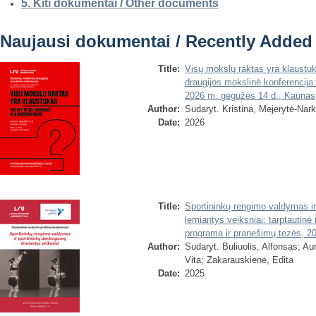
5. Kiti dokumentai / Other documents
Naujausi dokumentai / Recently Added
Title:
Visų mokslų raktas yra klaustu
draugijos mokslinė konferencija
2026 m. gegužės 14 d., Kaunas,
Author:
Sudaryt. Kristina, Mejerytė-Nar
Date:
2026
Title:
Sportininkų rengimo valdymas ir
lemiantys veiksniai: tarptautinė
programa ir pranešimų tezės, 2
Author:
Sudaryt. Buliuolis, Alfonsas
;
Aur
Vita
;
Zakarauskienė, Edita
Date:
2025