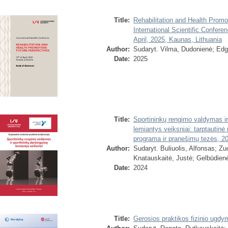
Title:
Rehabilitation and Health Promo
International Scientific Confere
April, 2025, Kaunas, Lithuania
Author:
Sudaryt. Vilma, Dudonienė
;
Edg
Date:
2025
Title:
Sportininkų rengimo valdymas ir
lemiantys veiksniai: tarptautinė
programa ir pranešimų tezės, 2
Author:
Sudaryt. Buliuolis, Alfonsas
;
Zu
Knatauskaitė, Justė
;
Gelbūdienė
Date:
2024
Title:
Gerosios praktikos fizinio ugdy