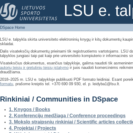
DSpace Home
LSU e. ta
DSpace Home
LSU e. talpykla skirta universiteto elektroninių knygų ir kitų dokumentų kaupim
sklaidai.
Dalis visateksčių dokumentų prieinami tik registruotiems vartotojams. LSU dar
talpyklos jungiasi taip pat kaip prie universiteto kompiuterio ir informacinės s
Visateksčius dokumentus, esančius talpykloje, galima naudoti tik asmenin
autorių teisių ir gretutinių teisių įstatymo
ir juos naudoti komercinėms reikmėms 
draudžiama.
2018–2025 m. LSU e. talpykloje publikuoti PDF formato leidiniai. Esant poreikiu
formatu
, prašome kreiptis tel. +370 690 09 930, el. p. leidyba1@lsu.lt.
Rinkiniai / Communities in DSpace
1. Knygos / Books
2. Konferencijų medžiaga / Conference proceedings
3. Mokslo straipsnių rinkiniai / Scientific articles collect
4. Projektai / Projects