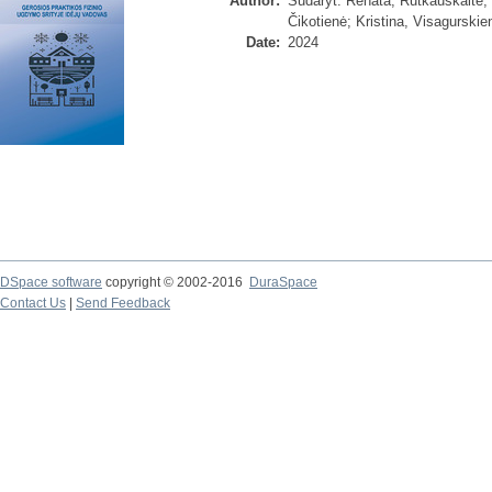
Author:
Sudaryt. Renata, Rutkauskaitė
;
Čikotienė
;
Kristina, Visagurskie
Date:
2024
DSpace software
copyright © 2002-2016
DuraSpace
Contact Us
|
Send Feedback