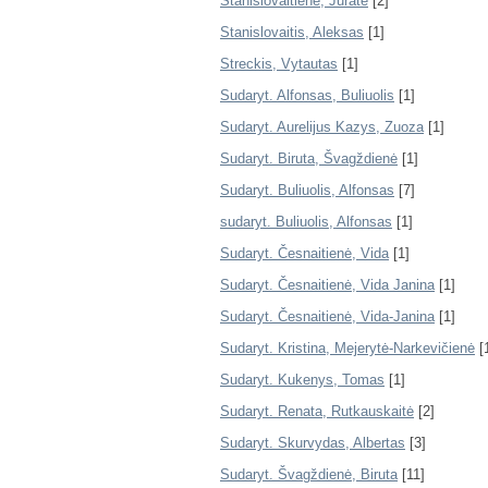
Stanislovaitienė, Jūratė
[2]
Stanislovaitis, Aleksas
[1]
Streckis, Vytautas
[1]
Sudaryt. Alfonsas, Buliuolis
[1]
Sudaryt. Aurelijus Kazys, Zuoza
[1]
Sudaryt. Biruta, Švagždienė
[1]
Sudaryt. Buliuolis, Alfonsas
[7]
sudaryt. Buliuolis, Alfonsas
[1]
Sudaryt. Česnaitienė, Vida
[1]
Sudaryt. Česnaitienė, Vida Janina
[1]
Sudaryt. Česnaitienė, Vida-Janina
[1]
Sudaryt. Kristina, Mejerytė-Narkevičienė
[
Sudaryt. Kukenys, Tomas
[1]
Sudaryt. Renata, Rutkauskaitė
[2]
Sudaryt. Skurvydas, Albertas
[3]
Sudaryt. Švagždienė, Biruta
[11]