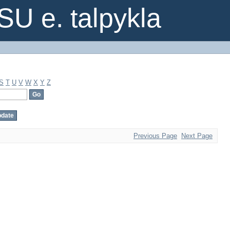
SU e. talpykla
S
T
U
V
W
X
Y
Z
Previous Page
Next Page