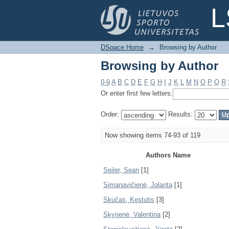
Browsing by Author
L
DSpace Home
→
Browsing by Author
Browsing by Author
0-9
A
B
C
D
E
F
G
H
I
J
K
L
M
N
O
P
Q
R
Or enter first few letters:
Order:
Results:
Now showing items 74-93 of 119
Authors Name
Seiler, Sean
[1]
Simanavičienė, Jolanta
[1]
Skučas, Kęstutis
[3]
Skyrienė, Valentina
[2]