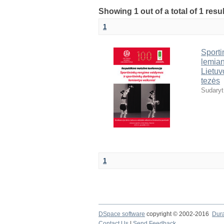
Showing 1 out of a total of 1 resul
1
Sporti
lemian
Lietuv
tezės
Sudaryt
1
DSpace software
copyright © 2002-2016
Dur
Contact Us
|
Send Feedback