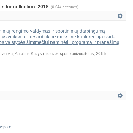
ts for collection: 2018.
(0.044 seconds)
ninkų rengimo valdymas ir sportininkų darbingumą
tys veiksniai : respublikinė mokslinė konferencija skirta
os valstybės šimtmečiui paminėti : programa ir pranešimų
. Zuoza, Aurelijus Kazys
(
Lietuvos sporto universitetas
,
2018
)
aSpace