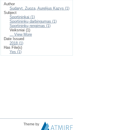
Author
Sudaryt. Zuoza, Aurelijus Kazys (1)
Subject
Sportininkai (1)
Sportininkų darbingumas (1)
Sportininkų rengimas (1)
Veiksniai (1)
... View More
Date Issued
2018 (1)
Has File(s)
Yes (1)
Theme by