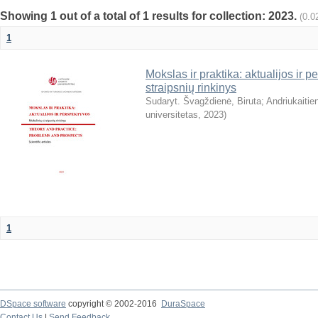
Showing 1 out of a total of 1 results for collection: 2023.
(0.0
1
Mokslas ir praktika: aktualijos ir 
straipsnių rinkinys
Sudaryt. Švagždienė, Biruta
;
Andriukaitie
universitetas
,
2023
)
1
DSpace software
copyright © 2002-2016
DuraSpace
Contact Us
|
Send Feedback