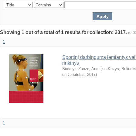
Showing 1 out of a total of 1 results for collection: 2017.
(0.0
1
Sportinį darbingumą lemiantys veik
rinkinys
Sudaryt. Zuoza, Aurelijus Kazys
;
Buliuoli
universitetas
,
2017
)
1