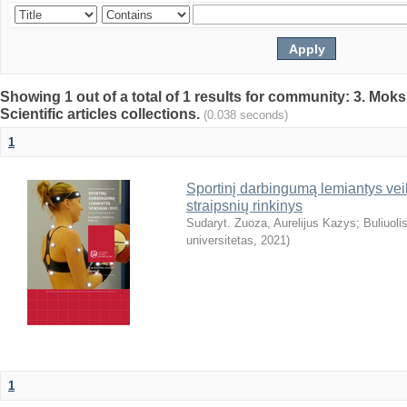
Showing 1 out of a total of 1 results for community: 3. Mokslo
Scientific articles collections.
(0.038 seconds)
1
Sportinį darbingumą lemiantys veik
straipsnių rinkinys
Sudaryt. Zuoza, Aurelijus Kazys
;
Buliuoli
universitetas
,
2021
)
1