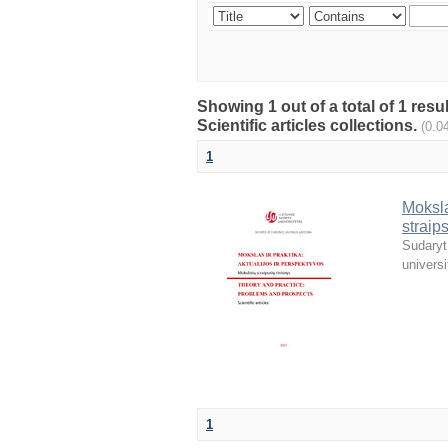
Showing 1 out of a total of 1 resu
Scientific articles collections.
(0.0
1
Moksla
straip
Sudaryt
universi
1