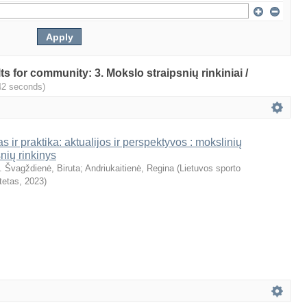
lts for community: 3. Mokslo straipsnių rinkiniai /
42 seconds)
s ir praktika: aktualijos ir perspektyvos : mokslinių
snių rinkinys
. Švagždienė, Biruta
;
Andriukaitienė, Regina
(
Lietuvos sporto
tetas
,
2023
)