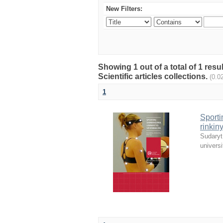
New Filters:
Showing 1 out of a total of 1 resu
Scientific articles collections.
(0.0
1
Sporti
rinkin
Sudaryt
universi