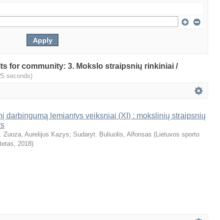
lts for community: 3. Mokslo straipsnių rinkiniai /
25 seconds)
nį darbingumą lemiantys veiksniai (XI) : mokslinių straipsnių
ys
. Zuoza, Aurelijus Kazys
;
Sudaryt. Buliuolis, Alfonsas
(
Lietuvos sporto
tetas
,
2018
)