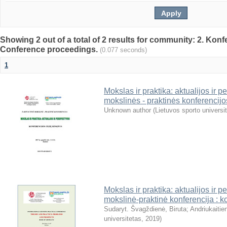
Showing 2 out of a total of 2 results for community: 2. Konf
Conference proceedings.
(0.077 seconds)
1
Mokslas ir praktika: aktualijos ir p
mokslinės - praktinės konferencijos
Unknown author
(
Lietuvos sporto universi
Mokslas ir praktika: aktualijos ir p
mokslinė-praktinė konferencija : ko
Sudaryt. Švagždienė, Biruta
;
Andriukaitie
universitetas
,
2019
)