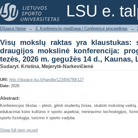
Visų mokslų raktas yra klaustukas
LSU e. ta
konferencija: programa ir pranešimų te
DSpace Home
→
2. Konferencijų medžiaga / Conference proceedings
→
Visų mokslų raktas yra klaustukas: 
draugijos mokslinė konferencija: pr
tezės, 2026 m. gegužės 14 d., Kaunas, 
Sudaryt. Kristina, Mejerytė-Narkevičienė
URI:
http://dspace.lsu.lt/handle/123456789/127
Date:
2026
Abstract:
Konferencijos tikslas – plėsti, gilinti studentų žinias, skatinti mokslinę veiklą
edukaciniai kūno kultūros ir sporto aspektai, treniravimo technologijos, fizini
sporto fiziologija, turizmo ir sporto vadyba.
Show full item record